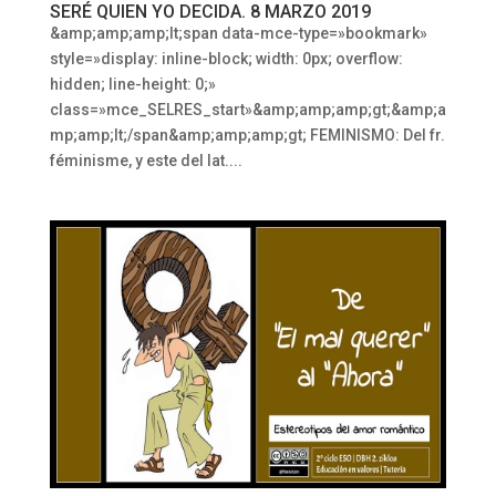
SERÉ QUIEN YO DECIDA. 8 MARZO 2019
&amp;amp;amp;lt;span data-mce-type=»bookmark»
style=»display: inline-block; width: 0px; overflow:
hidden; line-height: 0;»
class=»mce_SELRES_start»&amp;amp;amp;gt; &amp;a
mp;amp;lt;/span&amp;amp;amp;gt; FEMINISMO: Del fr.
féminisme, y este del lat....