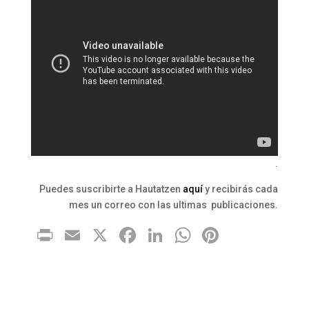
.
Puedes suscribirte a Hautatzen
aquí
y recibirás cada
mes un correo con las ultimas publicaciones.
Pr
E
X
F
Li
W
Pi
in
m
a
n
h
nt
tF
ai
c
k
at
er
ri
l
e
e
s
e