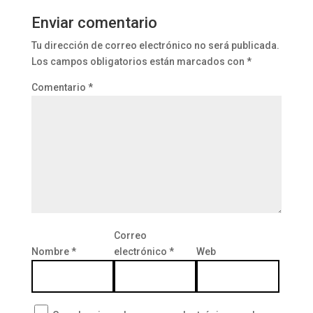
e
b
dI
A
st
Enviar comentario
n
o
n
p
Tu dirección de correo electrónico no será publicada.
dl
o
p
Los campos obligatorios están marcados con
*
y
k
Comentario
*
Correo
Nombre
*
electrónico
*
Web